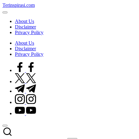
Skip
Terinspirasi.com
to
Inspirasi
content
Muda
About Us
Terkini
Disclaimer
Privacy Policy
About Us
Disclaimer
Privacy Policy
facebook.com
twitter.com
t.me
instagram.com
youtube.com