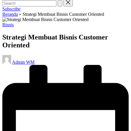
Subscribe
Beranda
»
Strategi Membuat Bisnis Customer Oriented
Posted
Bisnis
in
Strategi Membuat Bisnis Customer
Oriented
Posted
Admin WM
by