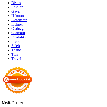
Bisnis
Fashion
Gaya
Hiburan
Kesehatan
Kuliner
Olahraga
Otomotif
Pendidikan
Properti
Seleb
Tekno
Tips
Travel
Media Partner