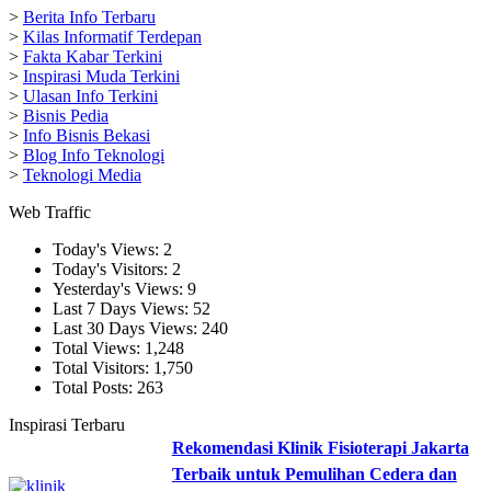
>
Berita Info Terbaru
>
Kilas Informatif Terdepan
>
Fakta Kabar Terkini
>
Inspirasi Muda Terkini
>
Ulasan Info Terkini
>
Bisnis Pedia
>
Info Bisnis Bekasi
>
Blog Info Teknologi
>
Teknologi Media
Web Traffic
Today's Views:
2
Today's Visitors:
2
Yesterday's Views:
9
Last 7 Days Views:
52
Last 30 Days Views:
240
Total Views:
1,248
Total Visitors:
1,750
Total Posts:
263
Inspirasi Terbaru
Rekomendasi Klinik Fisioterapi Jakarta
Terbaik untuk Pemulihan Cedera dan