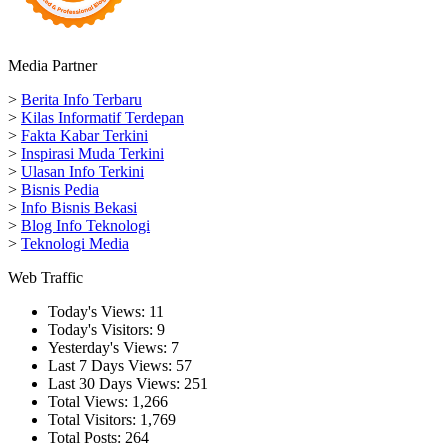
Media Partner
>
Berita Info Terbaru
>
Kilas Informatif Terdepan
>
Fakta Kabar Terkini
>
Inspirasi Muda Terkini
>
Ulasan Info Terkini
>
Bisnis Pedia
>
Info Bisnis Bekasi
>
Blog Info Teknologi
>
Teknologi Media
Web Traffic
Today's Views:
11
Today's Visitors:
9
Yesterday's Views:
7
Last 7 Days Views:
57
Last 30 Days Views:
251
Total Views:
1,266
Total Visitors:
1,769
Total Posts:
264