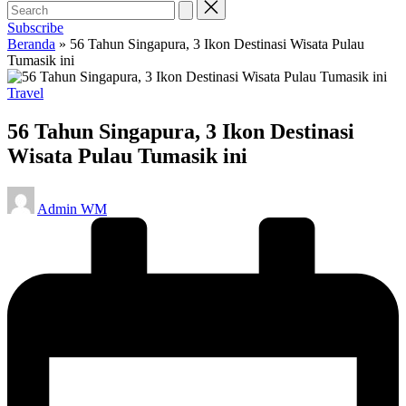
Subscribe
Beranda
»
56 Tahun Singapura, 3 Ikon Destinasi Wisata Pulau
Tumasik ini
Posted
Travel
in
56 Tahun Singapura, 3 Ikon Destinasi
Wisata Pulau Tumasik ini
Posted
Admin WM
by