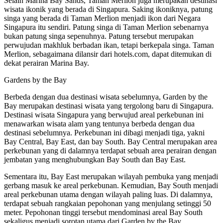
Selain Marina Bay Sands, Taman Merlion juga merupakan destinasi
wisata ikonik yang berada di Singapura. Saking ikoniknya, patung
singa yang berada di Taman Merlion menjadi ikon dari Negara
Singapura itu sendiri. Patung singa di Taman Merlion sebenarnya
bukan patung singa sepenuhnya. Patung tersebut merupakan
perwujudan makhluk berbadan ikan, tetapi berkepala singa. Taman
Merlion, sebagaimana dilansir dari hotels.com, dapat ditemukan di
dekat perairan Marina Bay.
Gardens by the Bay
Berbeda dengan dua destinasi wisata sebelumnya, Garden by the
Bay merupakan destinasi wisata yang tergolong baru di Singapura.
Destinasi wisata Singapura yang berwujud areal perkebunan ini
menawarkan wisata alam yang tentunya berbeda dengan dua
destinasi sebelumnya. Perkebunan ini dibagi menjadi tiga, yakni
Bay Central, Bay East, dan bay South. Bay Central merupakan area
perkebunan yang di dalamnya terdapat sebuah area perairan dengan
jembatan yang menghubungkan Bay South dan Bay East.
Sementara itu, Bay East merupakan wilayah pembuka yang menjadi
gerbang masuk ke areal perkebunan. Kemudian, Bay South menjadi
areal perkebunan utama dengan wilayah paling luas. Di dalamnya,
terdapat sebuah rangkaian pepohonan yang menjulang setinggi 50
meter. Pepohonan tinggi tersebut mendominasi areal Bay South
sekaligus menjadi sorotan utama dari Garden by the Bay.