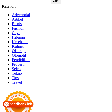
Cari
Kategori
Advertorial
Artikel
Bisnis
Fashion
Gaya
Hiburan
Kesehatan
Kuliner
Olahraga
Otomotif
Pendidikan
Properti
Seleb
Tekno
Tips
Travel