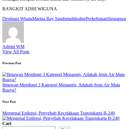
BANGKIT ADHI WIGUNA
Tags:
Destinasi Wisata
Marina Bay Sands
multikultur
Perkebunan
Singapura
Admin WM
View All Posts
Post
Previous Post
navigation
Ilmuwan Membagi 3 Kategori Menangis, Adakah Jenis Air Mata
Buaya?
Next Post
Mengenal Epilepsi, Penyebab Kecelakaan Transjakarta B-240
Cari