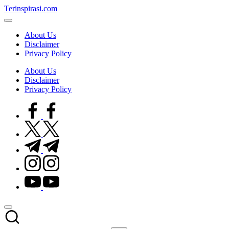
Skip
Terinspirasi.com
to
Inspirasi
content
Muda
About Us
Terkini
Disclaimer
Privacy Policy
About Us
Disclaimer
Privacy Policy
facebook.com
twitter.com
t.me
instagram.com
youtube.com