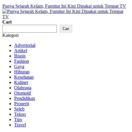
Punya Sejarah Kelam, Furnitur Ini Kini Dipakai untuk Tempat TV
Cari
Cari
Kategori
Advertorial
Artikel
Bisnis
Fashion
Gaya
Hiburan
Kesehatan
Kuliner
Olahraga
Otomotif
Pendidikan
Properti
Seleb
Tekno
Tips
Travel