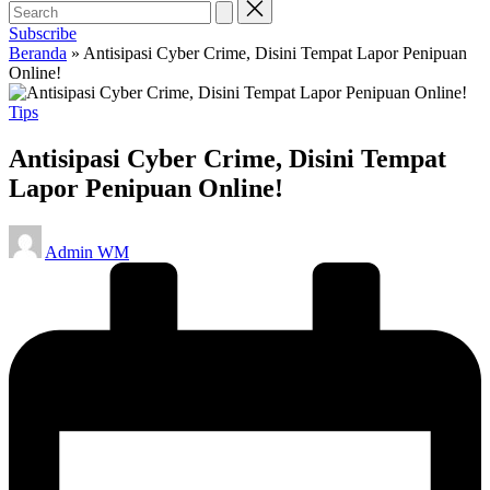
Subscribe
Beranda
»
Antisipasi Cyber Crime, Disini Tempat Lapor Penipuan
Online!
Posted
Tips
in
Antisipasi Cyber Crime, Disini Tempat
Lapor Penipuan Online!
Posted
Admin WM
by