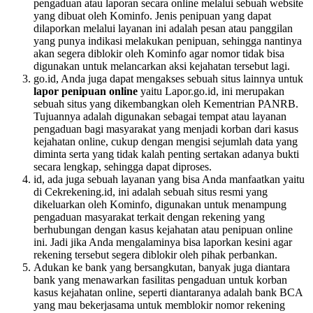
pengaduan atau laporan secara online melalui sebuah website
yang dibuat oleh Kominfo. Jenis penipuan yang dapat
dilaporkan melalui layanan ini adalah pesan atau panggilan
yang punya indikasi melakukan penipuan, sehingga nantinya
akan segera diblokir oleh Kominfo agar nomor tidak bisa
digunakan untuk melancarkan aksi kejahatan tersebut lagi.
go.id, Anda juga dapat mengakses sebuah situs lainnya untuk
lapor penipuan online
yaitu Lapor.go.id, ini merupakan
sebuah situs yang dikembangkan oleh Kementrian PANRB.
Tujuannya adalah digunakan sebagai tempat atau layanan
pengaduan bagi masyarakat yang menjadi korban dari kasus
kejahatan online, cukup dengan mengisi sejumlah data yang
diminta serta yang tidak kalah penting sertakan adanya bukti
secara lengkap, sehingga dapat diproses.
id, ada juga sebuah layanan yang bisa Anda manfaatkan yaitu
di Cekrekening.id, ini adalah sebuah situs resmi yang
dikeluarkan oleh Kominfo, digunakan untuk menampung
pengaduan masyarakat terkait dengan rekening yang
berhubungan dengan kasus kejahatan atau penipuan online
ini. Jadi jika Anda mengalaminya bisa laporkan kesini agar
rekening tersebut segera diblokir oleh pihak perbankan.
Adukan ke bank yang bersangkutan, banyak juga diantara
bank yang menawarkan fasilitas pengaduan untuk korban
kasus kejahatan online, seperti diantaranya adalah bank BCA
yang mau bekerjasama untuk memblokir nomor rekening