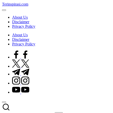
Skip
Terinspirasi.com
to
Inspirasi
content
Muda
About Us
Terkini
Disclaimer
Privacy Policy
About Us
Disclaimer
Privacy Policy
facebook.com
twitter.com
t.me
instagram.com
youtube.com