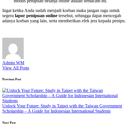
modus penipuan belanja online adalah semacam ini.
Ingat ketika Anda sudah menjadi korban maka jangan ragu untuk
segera
lapor penipuan online
tersebut, sehingga dapat mencegah
adanya korban yang lain, serta memberikan efek jera kepada penipu.
Admin WM
View All Posts
Post
Previous Post
navigation
Unlock Your Future: Study in Taipei with the Taiwan Government
Scholarship – A Guide for Indonesian International Students
Next Post