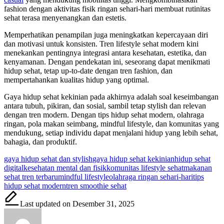
fashion dengan aktivitas fisik ringan sehari-hari membuat rutinitas
sehat terasa menyenangkan dan estetis.
Memperhatikan penampilan juga meningkatkan kepercayaan diri
dan motivasi untuk konsisten. Tren lifestyle sehat modern kini
menekankan pentingnya integrasi antara kesehatan, estetika, dan
kenyamanan. Dengan pendekatan ini, seseorang dapat menikmati
hidup sehat, tetap up-to-date dengan tren fashion, dan
mempertahankan kualitas hidup yang optimal.
Gaya hidup sehat kekinian pada akhirnya adalah soal keseimbangan
antara tubuh, pikiran, dan sosial, sambil tetap stylish dan relevan
dengan tren modern. Dengan tips hidup sehat modern, olahraga
ringan, pola makan seimbang, mindful lifestyle, dan komunitas yang
mendukung, setiap individu dapat menjalani hidup yang lebih sehat,
bahagia, dan produktif.
Tags:
gaya hidup sehat dan stylish
gaya hidup sehat kekinian
hidup sehat
digital
kesehatan mental dan fisik
komunitas lifestyle sehat
makanan
sehat tren terbaru
mindful lifestyle
olahraga ringan sehari-hari
tips
hidup sehat modern
tren smoothie sehat
Last updated on Desember 31, 2025