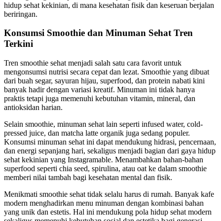
hidup sehat kekinian, di mana kesehatan fisik dan keseruan berjalan
beriringan.
Konsumsi Smoothie dan Minuman Sehat Tren
Terkini
Tren smoothie sehat menjadi salah satu cara favorit untuk
mengonsumsi nutrisi secara cepat dan lezat. Smoothie yang dibuat
dari buah segar, sayuran hijau, superfood, dan protein nabati kini
banyak hadir dengan variasi kreatif. Minuman ini tidak hanya
praktis tetapi juga memenuhi kebutuhan vitamin, mineral, dan
antioksidan harian.
Selain smoothie, minuman sehat lain seperti infused water, cold-
pressed juice, dan matcha latte organik juga sedang populer.
Konsumsi minuman sehat ini dapat mendukung hidrasi, pencernaan,
dan energi sepanjang hari, sekaligus menjadi bagian dari gaya hidup
sehat kekinian yang Instagramable. Menambahkan bahan-bahan
superfood seperti chia seed, spirulina, atau oat ke dalam smoothie
memberi nilai tambah bagi kesehatan mental dan fisik.
Menikmati smoothie sehat tidak selalu harus di rumah. Banyak kafe
modern menghadirkan menu minuman dengan kombinasi bahan
yang unik dan estetis. Hal ini mendukung pola hidup sehat modern
sekaligus memenuhi kebutuhan sosial dan estetika bagi generasi