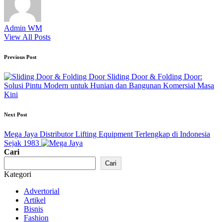
Admin WM
View All Posts
Post
Previous Post
navigation
Sliding Door & Folding Door:
Solusi Pintu Modern untuk Hunian dan Bangunan Komersial Masa
Kini
Next Post
Mega Jaya Distributor Lifting Equipment Terlengkap di Indonesia
Sejak 1983
Cari
Cari
Kategori
Advertorial
Artikel
Bisnis
Fashion