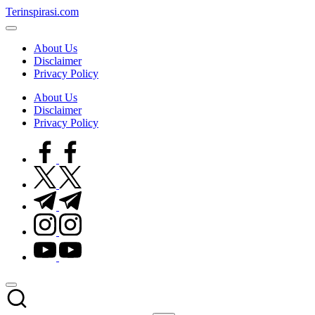
Skip
Terinspirasi.com
to
Inspirasi
content
Muda
About Us
Terkini
Disclaimer
Privacy Policy
About Us
Disclaimer
Privacy Policy
facebook.com
twitter.com
t.me
instagram.com
youtube.com