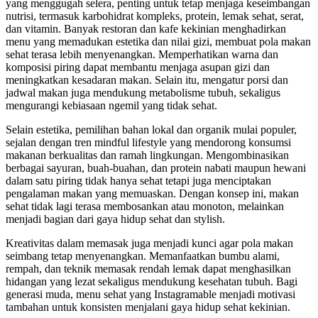
yang menggugah selera, penting untuk tetap menjaga keseimbangan
nutrisi, termasuk karbohidrat kompleks, protein, lemak sehat, serat,
dan vitamin. Banyak restoran dan kafe kekinian menghadirkan
menu yang memadukan estetika dan nilai gizi, membuat pola makan
sehat terasa lebih menyenangkan. Memperhatikan warna dan
komposisi piring dapat membantu menjaga asupan gizi dan
meningkatkan kesadaran makan. Selain itu, mengatur porsi dan
jadwal makan juga mendukung metabolisme tubuh, sekaligus
mengurangi kebiasaan ngemil yang tidak sehat.
Selain estetika, pemilihan bahan lokal dan organik mulai populer,
sejalan dengan tren mindful lifestyle yang mendorong konsumsi
makanan berkualitas dan ramah lingkungan. Mengombinasikan
berbagai sayuran, buah-buahan, dan protein nabati maupun hewani
dalam satu piring tidak hanya sehat tetapi juga menciptakan
pengalaman makan yang memuaskan. Dengan konsep ini, makan
sehat tidak lagi terasa membosankan atau monoton, melainkan
menjadi bagian dari gaya hidup sehat dan stylish.
Kreativitas dalam memasak juga menjadi kunci agar pola makan
seimbang tetap menyenangkan. Memanfaatkan bumbu alami,
rempah, dan teknik memasak rendah lemak dapat menghasilkan
hidangan yang lezat sekaligus mendukung kesehatan tubuh. Bagi
generasi muda, menu sehat yang Instagramable menjadi motivasi
tambahan untuk konsisten menjalani gaya hidup sehat kekinian.