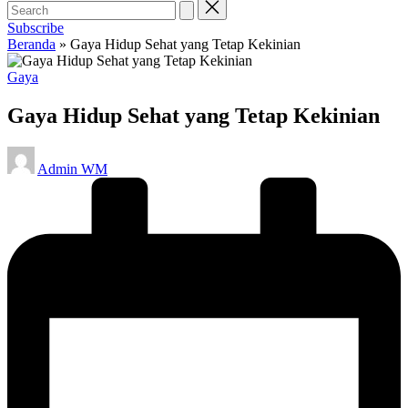
Subscribe
Beranda
»
Gaya Hidup Sehat yang Tetap Kekinian
Posted
Gaya
in
Gaya Hidup Sehat yang Tetap Kekinian
Posted
Admin WM
by