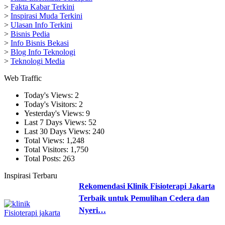
>
Fakta Kabar Terkini
>
Inspirasi Muda Terkini
>
Ulasan Info Terkini
>
Bisnis Pedia
>
Info Bisnis Bekasi
>
Blog Info Teknologi
>
Teknologi Media
Web Traffic
Today's Views:
2
Today's Visitors:
2
Yesterday's Views:
9
Last 7 Days Views:
52
Last 30 Days Views:
240
Total Views:
1,248
Total Visitors:
1,750
Total Posts:
263
Inspirasi Terbaru
Rekomendasi Klinik Fisioterapi Jakarta
Terbaik untuk Pemulihan Cedera dan
Nyeri…