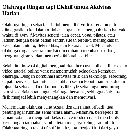
Olahraga Ringan tapi Efektif untuk Aktivitas
Harian
Olahraga ringan sehari-hari kini menjadi favorit karena mudah
diintegrasikan ke dalam rutinitas tanpa harus menghabiskan banyak
waktu di gym. Aktivitas seperti jalan cepat, yoga, pilates, atau
latihan dengan berat badan sendiri sudah terbukti meningkatkan
kesehatan jantung, fleksibilitas, dan kekuatan otot. Melakukan
olahraga ringan secara konsisten membantu membakar kalori,
mengurangi stres, dan memperbaiki kualitas tidur.
Selain itu, inovasi digital menghadirkan berbagai aplikasi fitness dan
video tutorial online yang mempermudah pelacakan kemajuan
olahraga. Dengan kombinasi aktivitas fisik dan teknologi, seseorang
dapat menyesuaikan intensitas latihan sesuai kebutuhan pribadi dan
tujuan kesehatan. Tren komunitas lifestyle sehat juga mendorong
partisipasi dalam tantangan olahraga bersama, sehingga aktivitas
fisik menjadi lebih menyenangkan dan memotivasi.
Menemukan olahraga yang sesuai dengan minat pribadi juga
penting agar rutinitas sehat terasa alami. Misalnya, bersepeda di
taman kota atau mengikuti kelas dance modern dapat memberikan
kesenangan tambahan sambil tetap menjaga kebugaran tubuh.
Olahraga ringan tetapi efektif inilah yang menjadi inti dari gaya