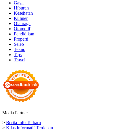
Gaya
Hiburan
Kesehatan
Kuliner
Olahraga
Otomotif
Pendidikan
Properti
Seleb
Tekno
Tips
Travel
Media Partner
>
Berita Info Terbaru
>
Kilas Informatif Terdepan