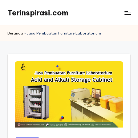
Terinspirasi.com
Skip
to
Inspirasi
content
Muda
Beranda
»
Jasa Pembuatan Furniture Laboratorium
Terkini