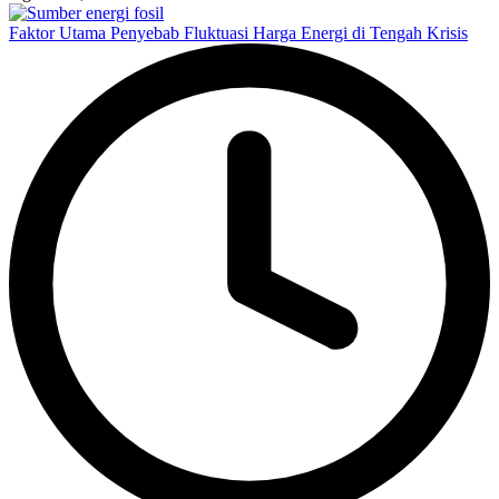
Faktor Utama Penyebab Fluktuasi Harga Energi di Tengah Krisis