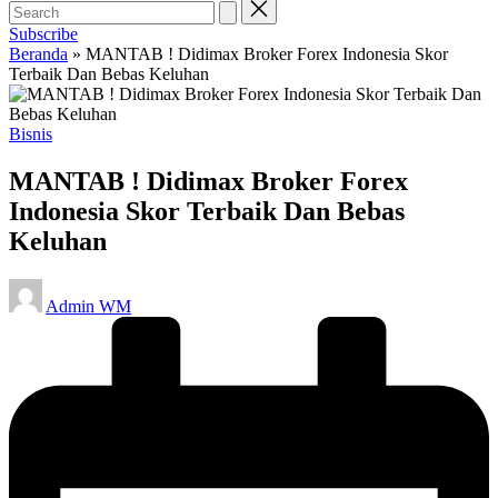
Subscribe
Beranda
»
MANTAB ! Didimax Broker Forex Indonesia Skor
Terbaik Dan Bebas Keluhan
Posted
Bisnis
in
MANTAB ! Didimax Broker Forex
Indonesia Skor Terbaik Dan Bebas
Keluhan
Posted
Admin WM
by