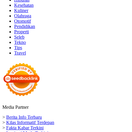
Kesehatan
Kuliner
Olahraga
Otomotif
Pendidikan
Properti
Seleb
Tekno
Tips
Travel
Media Partner
>
Berita Info Terbaru
>
Kilas Informatif Terdepan
>
Fakta Kabar Terkini