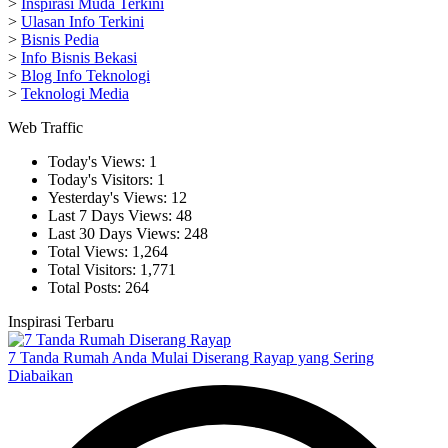
>
Inspirasi Muda Terkini
>
Ulasan Info Terkini
>
Bisnis Pedia
>
Info Bisnis Bekasi
>
Blog Info Teknologi
>
Teknologi Media
Web Traffic
Today's Views:
1
Today's Visitors:
1
Yesterday's Views:
12
Last 7 Days Views:
48
Last 30 Days Views:
248
Total Views:
1,264
Total Visitors:
1,771
Total Posts:
264
Inspirasi Terbaru
7 Tanda Rumah Anda Mulai Diserang Rayap yang Sering
Diabaikan