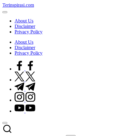
Skip
Terinspirasi.com
to
Inspirasi
content
Muda
About Us
Terkini
Disclaimer
Privacy Policy
About Us
Disclaimer
Privacy Policy
facebook.com
twitter.com
t.me
instagram.com
youtube.com