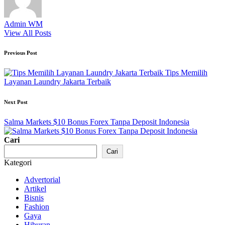
Admin WM
View All Posts
Post
Previous Post
navigation
Tips Memilih
Layanan Laundry Jakarta Terbaik
Next Post
Salma Markets $10 Bonus Forex Tanpa Deposit Indonesia
Cari
Cari
Kategori
Advertorial
Artikel
Bisnis
Fashion
Gaya
Hiburan