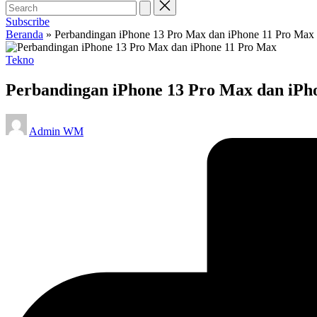
Subscribe
Beranda
»
Perbandingan iPhone 13 Pro Max dan iPhone 11 Pro Max
Posted
Tekno
in
Perbandingan iPhone 13 Pro Max dan iPh
Posted
Admin WM
by