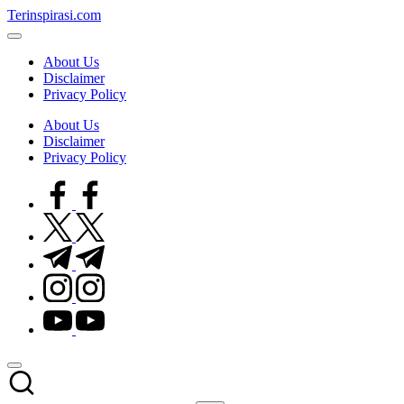
Skip
Terinspirasi.com
to
Inspirasi
content
Muda
About Us
Terkini
Disclaimer
Privacy Policy
About Us
Disclaimer
Privacy Policy
facebook.com
twitter.com
t.me
instagram.com
youtube.com