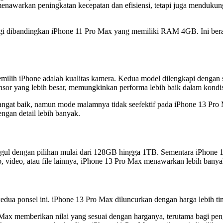
enawarkan peningkatan kecepatan dan efisiensi, tetapi juga mendukung
ggi dibandingkan iPhone 11 Pro Max yang memiliki RAM 4GB. Ini berart
emilih iPhone adalah kualitas kamera. Kedua model dilengkapi dengan
sor yang lebih besar, memungkinkan performa lebih baik dalam kondis
gat baik, namun mode malamnya tidak seefektif pada iPhone 13 Pro M
gan detail lebih banyak.
ggul dengan pilihan mulai dari 128GB hingga 1TB. Sementara iPhone
video, atau file lainnya, iPhone 13 Pro Max menawarkan lebih banyak 
dua ponsel ini. iPhone 13 Pro Max diluncurkan dengan harga lebih ting
ax memberikan nilai yang sesuai dengan harganya, terutama bagi pen