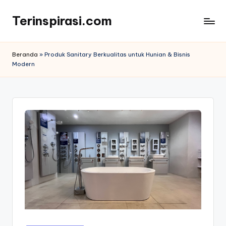
Terinspirasi.com
Skip
to
Inspirasi
content
Muda
Beranda
»
Produk Sanitary Berkualitas untuk Hunian & Bisnis
Terkini
Modern