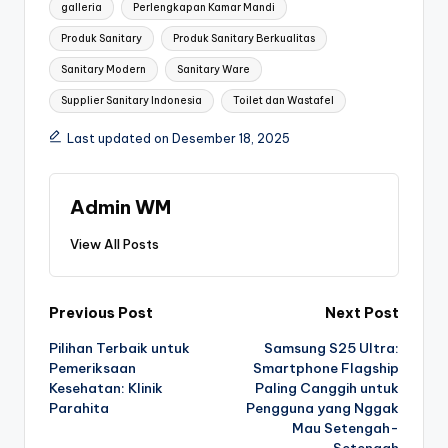
galleria
Perlengkapan Kamar Mandi
Produk Sanitary
Produk Sanitary Berkualitas
Sanitary Modern
Sanitary Ware
Supplier Sanitary Indonesia
Toilet dan Wastafel
Last updated on Desember 18, 2025
Admin WM
View All Posts
Post
Previous Post
Next Post
Pilihan Terbaik untuk
Samsung S25 Ultra:
navigation
Pemeriksaan
Smartphone Flagship
Kesehatan: Klinik
Paling Canggih untuk
Parahita
Pengguna yang Nggak
Mau Setengah-
Setengah