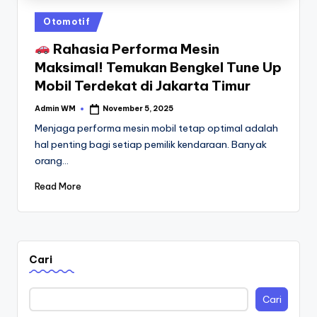
Posted
Otomotif
in
Rahasia Performa Mesin
Maksimal! Temukan Bengkel Tune Up
Mobil Terdekat di Jakarta Timur
Admin WM
November 5, 2025
Posted
by
Menjaga performa mesin mobil tetap optimal adalah
hal penting bagi setiap pemilik kendaraan. Banyak
orang…
Read More
Cari
Cari