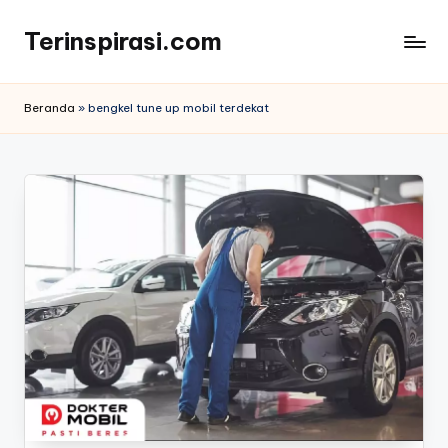
Terinspirasi.com
Skip
to
Inspirasi
content
Muda
Beranda
»
bengkel tune up mobil terdekat
Terkini