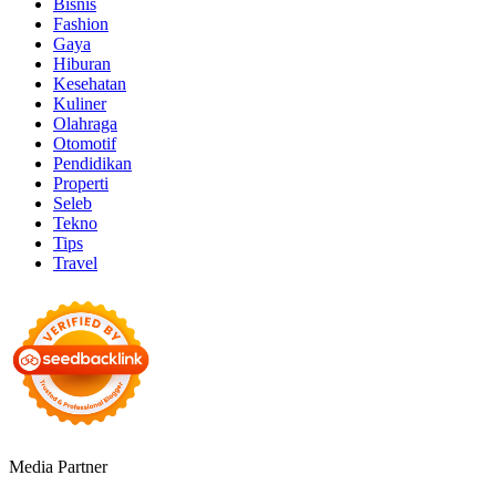
Bisnis
Fashion
Gaya
Hiburan
Kesehatan
Kuliner
Olahraga
Otomotif
Pendidikan
Properti
Seleb
Tekno
Tips
Travel
Media Partner