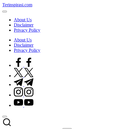
Skip
Terinspirasi.com
to
Inspirasi
content
Muda
About Us
Terkini
Disclaimer
Privacy Policy
About Us
Disclaimer
Privacy Policy
facebook.com
twitter.com
t.me
instagram.com
youtube.com