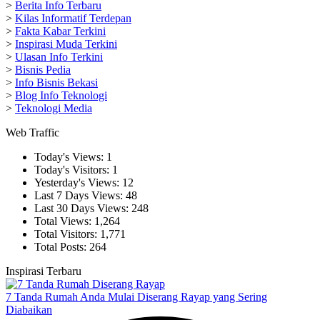
>
Berita Info Terbaru
>
Kilas Informatif Terdepan
>
Fakta Kabar Terkini
>
Inspirasi Muda Terkini
>
Ulasan Info Terkini
>
Bisnis Pedia
>
Info Bisnis Bekasi
>
Blog Info Teknologi
>
Teknologi Media
Web Traffic
Today's Views:
1
Today's Visitors:
1
Yesterday's Views:
12
Last 7 Days Views:
48
Last 30 Days Views:
248
Total Views:
1,264
Total Visitors:
1,771
Total Posts:
264
Inspirasi Terbaru
7 Tanda Rumah Anda Mulai Diserang Rayap yang Sering
Diabaikan