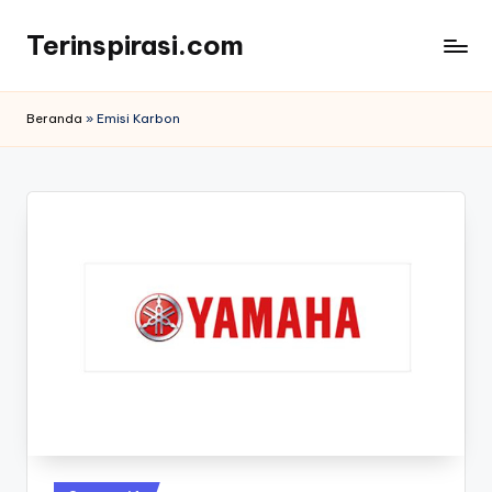
Terinspirasi.com
Skip
to
Inspirasi
content
Muda
Beranda
»
Emisi Karbon
Terkini