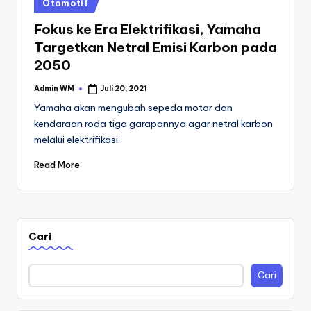
Posted
Otomotif
in
Fokus ke Era Elektrifikasi, Yamaha
Targetkan Netral Emisi Karbon pada
2050
Admin WM
Juli 20, 2021
Posted
by
Yamaha akan mengubah sepeda motor dan
kendaraan roda tiga garapannya agar netral karbon
melalui elektrifikasi.
Read More
Cari
Cari