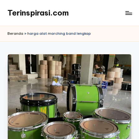
Terinspirasi.com
Skip
to
Inspirasi
content
Muda
Beranda
»
harga alat marching band lengkap
Terkini