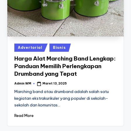
Posted
Advertorial
Bisnis
in
Harga Alat Marching Band Lengkap:
Panduan Memilih Perlengkapan
Drumband yang Tepat
Admin WM
Maret 13, 2025
Posted
by
Marching band atau drumband adalah salah satu
kegiatan ekstrakurikuler yang populer di sekolah-
sekolah dan komunitas…
Read More