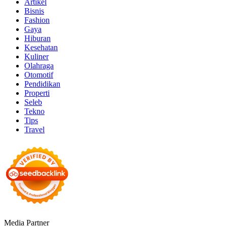
Artikel
Bisnis
Fashion
Gaya
Hiburan
Kesehatan
Kuliner
Olahraga
Otomotif
Pendidikan
Properti
Seleb
Tekno
Tips
Travel
Media Partner