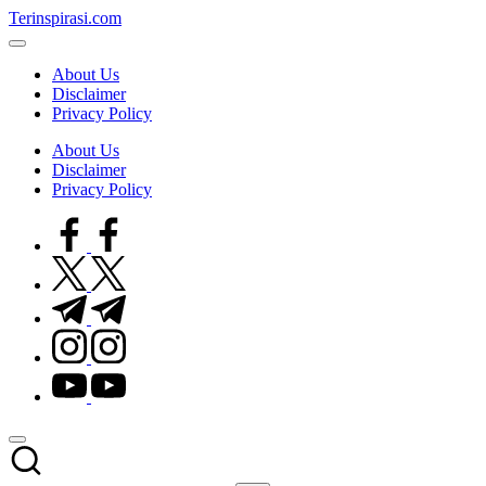
Skip
Terinspirasi.com
to
Inspirasi
content
Muda
About Us
Terkini
Disclaimer
Privacy Policy
About Us
Disclaimer
Privacy Policy
facebook.com
twitter.com
t.me
instagram.com
youtube.com