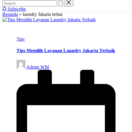
Subscribe
Beranda
»
laundry Jakarta terbai
Posted
Tips
in
Tips Memilih Layanan Laundry Jakarta Terbaik
Posted
Admin WM
by