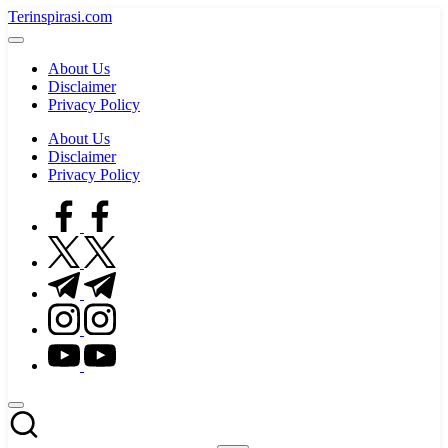
Skip
Terinspirasi.com
to
Inspirasi
content
Muda
About Us
Terkini
Disclaimer
Privacy Policy
About Us
Disclaimer
Privacy Policy
facebook.com
twitter.com
t.me
instagram.com
youtube.com