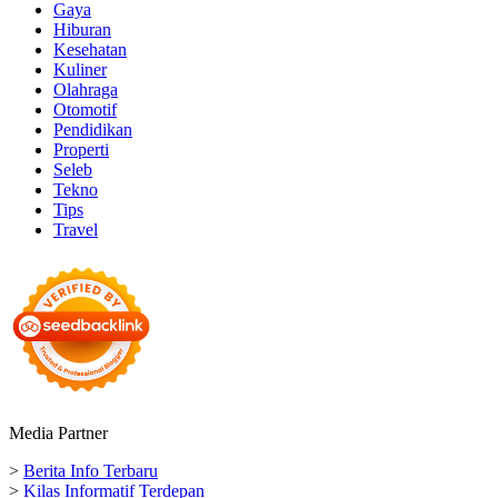
Gaya
Hiburan
Kesehatan
Kuliner
Olahraga
Otomotif
Pendidikan
Properti
Seleb
Tekno
Tips
Travel
Media Partner
>
Berita Info Terbaru
>
Kilas Informatif Terdepan