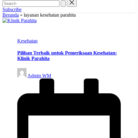
Subscribe
Beranda
»
layanan kesehatan parahita
Posted
Kesehatan
in
Pilihan Terbaik untuk Pemeriksaan Kesehatan:
Klinik Parahita
Posted
Admin WM
by