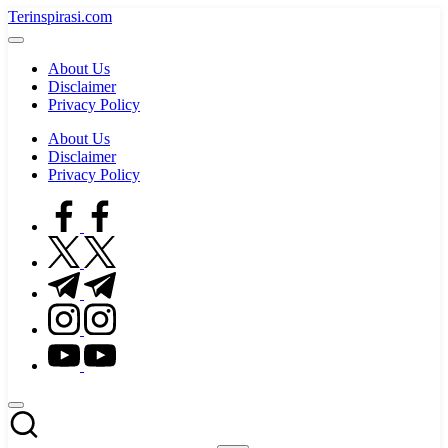
Skip
Terinspirasi.com
to
Inspirasi
content
Muda
About Us
Terkini
Disclaimer
Privacy Policy
About Us
Disclaimer
Privacy Policy
facebook.com
twitter.com
t.me
instagram.com
youtube.com