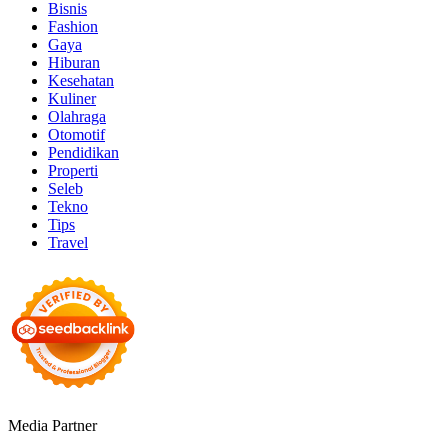
Bisnis
Fashion
Gaya
Hiburan
Kesehatan
Kuliner
Olahraga
Otomotif
Pendidikan
Properti
Seleb
Tekno
Tips
Travel
Media Partner