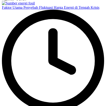
Faktor Utama Penyebab Fluktuasi Harga Energi di Tengah Krisis