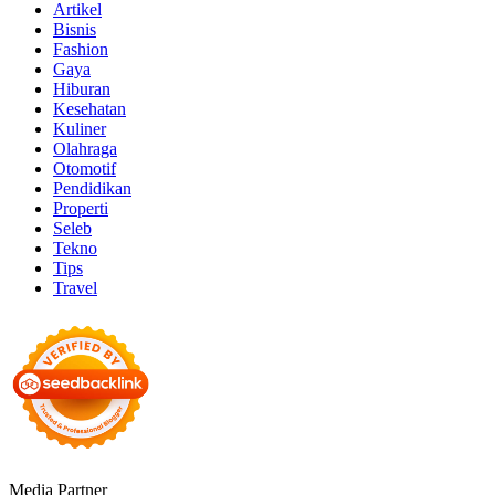
Artikel
Bisnis
Fashion
Gaya
Hiburan
Kesehatan
Kuliner
Olahraga
Otomotif
Pendidikan
Properti
Seleb
Tekno
Tips
Travel
Media Partner