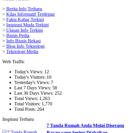
>
Berita Info Terbaru
>
Kilas Informatif Terdepan
>
Fakta Kabar Terkini
>
Inspirasi Muda Terkini
>
Ulasan Info Terkini
>
Bisnis Pedia
>
Info Bisnis Bekasi
>
Blog Info Teknologi
>
Teknologi Media
Web Traffic
Today's Views:
12
Today's Visitors:
10
Yesterday's Views:
7
Last 7 Days Views:
58
Last 30 Days Views:
252
Total Views:
1,263
Total Visitors:
1,770
Total Posts:
264
Inspirasi Terbaru
7 Tanda Rumah Anda Mulai Diserang
Rayap yang Sering Diabaikan