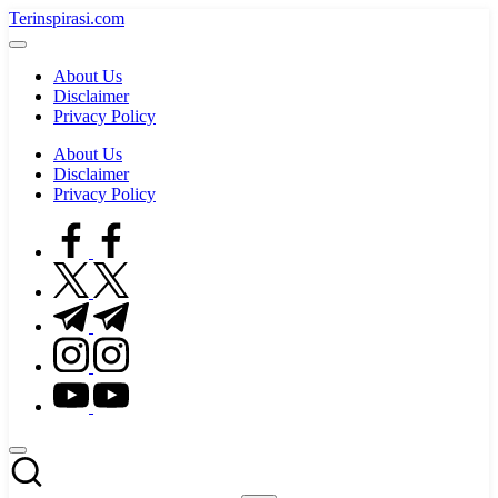
Skip
Terinspirasi.com
to
Inspirasi
content
Muda
About Us
Terkini
Disclaimer
Privacy Policy
About Us
Disclaimer
Privacy Policy
facebook.com
twitter.com
t.me
instagram.com
youtube.com