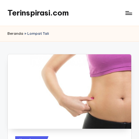
Terinspirasi.com
Skip
to
Inspirasi
content
Muda
Beranda
»
Lompat Tali
Terkini