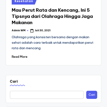
Posted
Kesehatan
in
Mau Perut Rata dan Kencang, Ini 5
Tipsnya dari Olahraga Hingga Jaga
Makanan
Admin WM
Juli 30, 2021
Posted
by
Olahraga yang konsisten bersama dengan makan
sehat adalah cara terbaik untuk mendapatkan perut
rata dan mencang
Read More
Cari
Cari