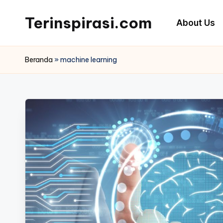
Terinspirasi.com
About Us
Skip
to
Inspirasi
content
Muda
Beranda
»
machine learning
Terkini