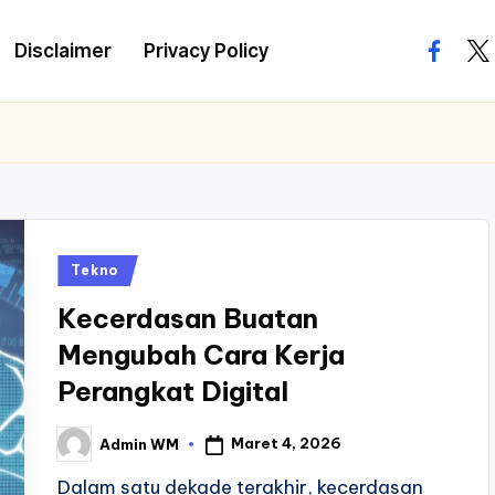
Disclaimer
Privacy Policy
facebo
twi
Posted
Tekno
in
Kecerdasan Buatan
Mengubah Cara Kerja
Perangkat Digital
Maret 4, 2026
Admin WM
Posted
by
Dalam satu dekade terakhir, kecerdasan