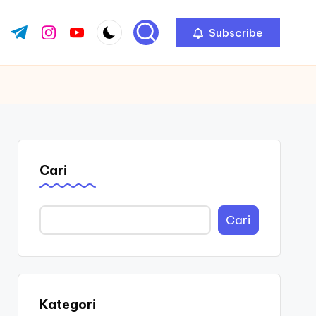
Subscribe
ok.com
tter.com
t.me
instagram.com
youtube.com
Cari
Cari
Kategori