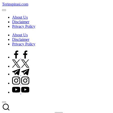
Skip
Terinspirasi.com
to
Inspirasi
content
Muda
About Us
Terkini
Disclaimer
Privacy Policy
About Us
Disclaimer
Privacy Policy
facebook.com
twitter.com
t.me
instagram.com
youtube.com