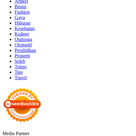
Artikel
Bisnis
Fashion
Gaya
Hiburan
Kesehatan
Kuliner
Olahraga
Otomotif
Pendidikan
Properti
Seleb
Tekno
Tips
Travel
Media Partner