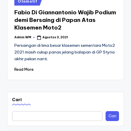
Posted
Otomotif
in
Fabio Di Giannantonio Wajib Podium
demi Bersaing di Papan Atas
Klasemen Moto2
Admin WM
Agustus 3, 2021
Posted
by
Persaingan di lima besar klasemen sementara Moto2
2021 masih cukup panas jelang balapan di GP Styria
akhir pekan nanti.
Read More
Cari
Cari