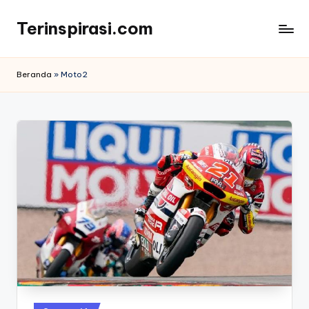
Terinspirasi.com
Skip
to
Inspirasi
content
Muda
Beranda
»
Moto2
Terkini