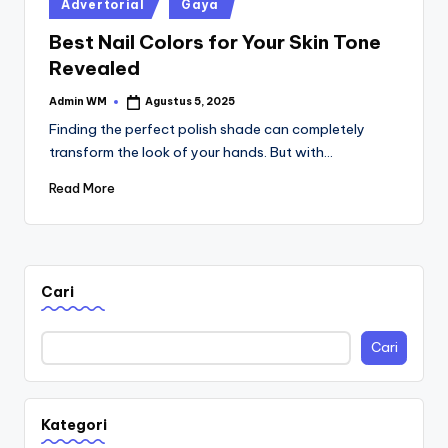
Posted
Advertorial
Gaya
in
Best Nail Colors for Your Skin Tone
Revealed
Admin WM
Agustus 5, 2025
Posted
by
Finding the perfect polish shade can completely
transform the look of your hands. But with…
Read More
Cari
Cari
Kategori