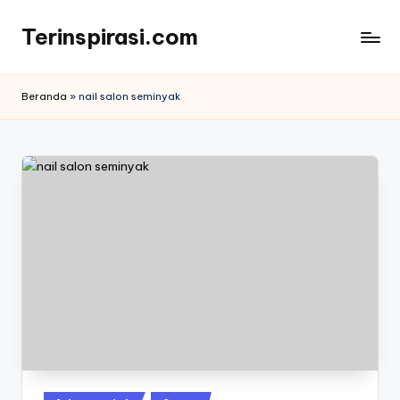
Terinspirasi.com
Skip
to
Inspirasi
content
Muda
Beranda
»
nail salon seminyak
Terkini