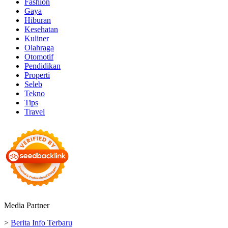
Fashion
Gaya
Hiburan
Kesehatan
Kuliner
Olahraga
Otomotif
Pendidikan
Properti
Seleb
Tekno
Tips
Travel
Media Partner
>
Berita Info Terbaru