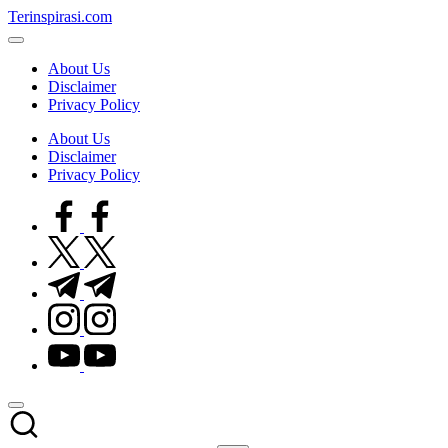
Skip
Terinspirasi.com
to
Inspirasi
content
Muda
About Us
Terkini
Disclaimer
Privacy Policy
About Us
Disclaimer
Privacy Policy
facebook.com
twitter.com
t.me
instagram.com
youtube.com