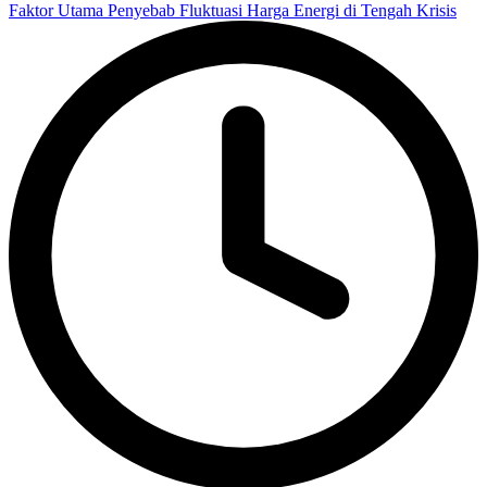
Faktor Utama Penyebab Fluktuasi Harga Energi di Tengah Krisis