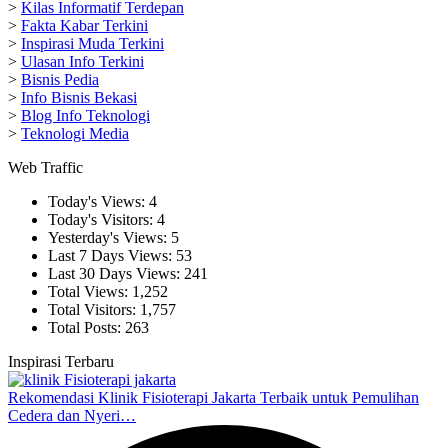
>
Kilas Informatif Terdepan
>
Fakta Kabar Terkini
>
Inspirasi Muda Terkini
>
Ulasan Info Terkini
>
Bisnis Pedia
>
Info Bisnis Bekasi
>
Blog Info Teknologi
>
Teknologi Media
Web Traffic
Today's Views:
4
Today's Visitors:
4
Yesterday's Views:
5
Last 7 Days Views:
53
Last 30 Days Views:
241
Total Views:
1,252
Total Visitors:
1,757
Total Posts:
263
Inspirasi Terbaru
Rekomendasi Klinik Fisioterapi Jakarta Terbaik untuk Pemulihan
Cedera dan Nyeri…