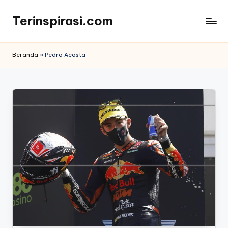
Terinspirasi.com
Skip
to
Inspirasi
content
Muda
Beranda
»
Pedro Acosta
Terkini