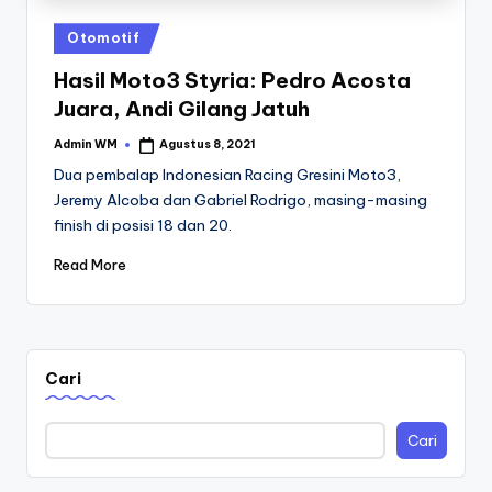
Posted
Otomotif
in
Hasil Moto3 Styria: Pedro Acosta
Juara, Andi Gilang Jatuh
Admin WM
Agustus 8, 2021
Posted
by
Dua pembalap Indonesian Racing Gresini Moto3,
Jeremy Alcoba dan Gabriel Rodrigo, masing-masing
finish di posisi 18 dan 20.
Read More
Cari
Cari