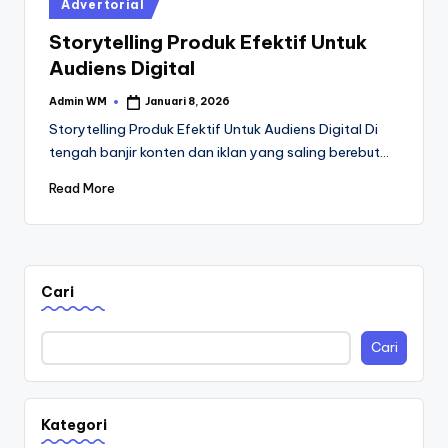
Posted
Advertorial
in
Storytelling Produk Efektif Untuk
Audiens Digital
Admin WM
Januari 8, 2026
Posted
by
Storytelling Produk Efektif Untuk Audiens Digital Di
tengah banjir konten dan iklan yang saling berebut…
Read More
Cari
Cari
Kategori