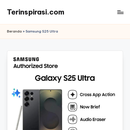
Terinspirasi.com
Skip
to
Inspirasi
content
Muda
Beranda
»
Samsung S25 Ultra
Terkini