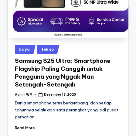
Posted
Gaya
Tekno
in
Samsung S25 Ultra: Smartphone
Flagship Paling Canggih untuk
Pengguna yang Nggak Mau
Setengah-Setengah
Admin WM
Desember 18, 2025
Posted
by
Dunia smartphone terus berkembang, dan setiap
tahunnya selalu ada satu perangkat yang jadi pusat
perhatian.…
Read More