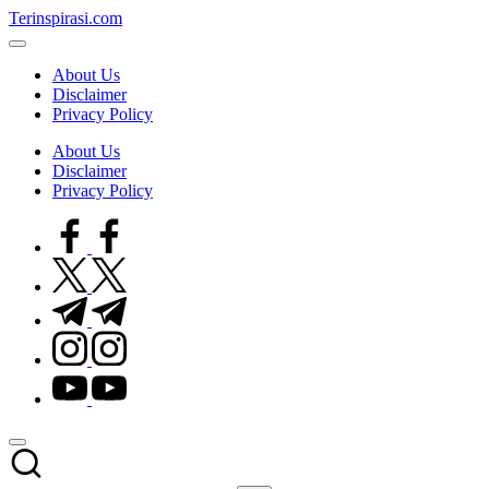
Skip
Terinspirasi.com
to
Inspirasi
content
Muda
About Us
Terkini
Disclaimer
Privacy Policy
About Us
Disclaimer
Privacy Policy
facebook.com
twitter.com
t.me
instagram.com
youtube.com