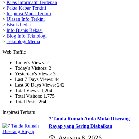
>
Kilas Informatif Terdepan
>
Fakta Kabar Terkini
>
Inspirasi Muda Terkini
>
Ulasan Info Terkini
>
Bisnis Pedia
>
Info Bisnis Bekasi
>
Blog Info Teknologi
>
Teknologi Media
Web Traffic
Today's Views:
2
Today's Visitors:
2
Yesterday's Views:
3
Last 7 Days Views:
44
Last 30 Days Views:
242
Total Views:
1,264
Total Visitors:
1,775
Total Posts:
264
Inspirasi Terbaru
7 Tanda Rumah Anda Mulai Diserang
Rayap yang Sering Diabaikan
Agustus 8, 2026