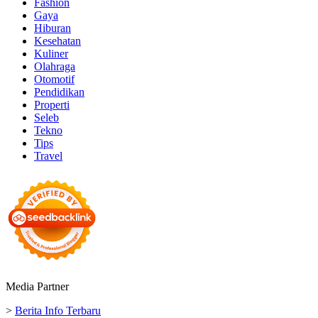
Fashion
Gaya
Hiburan
Kesehatan
Kuliner
Olahraga
Otomotif
Pendidikan
Properti
Seleb
Tekno
Tips
Travel
Media Partner
>
Berita Info Terbaru