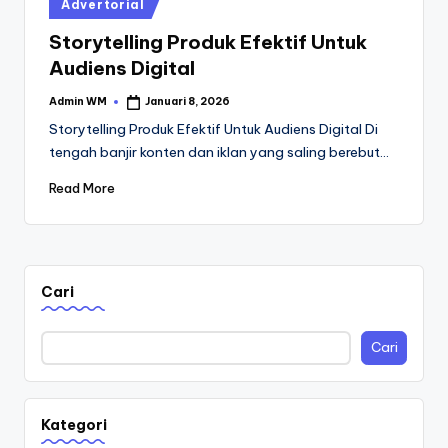
Posted
Advertorial
in
Storytelling Produk Efektif Untuk
Audiens Digital
Admin WM
Januari 8, 2026
Posted
by
Storytelling Produk Efektif Untuk Audiens Digital Di
tengah banjir konten dan iklan yang saling berebut…
Read More
Cari
Cari
Kategori