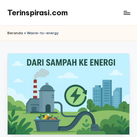
Terinspirasi.com
Skip
to
Inspirasi
content
Muda
Beranda
»
Waste-to-energy
Terkini