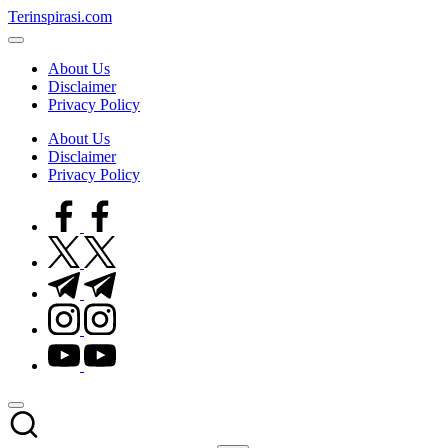
Skip
Terinspirasi.com
to
Inspirasi
content
Muda
About Us
Terkini
Disclaimer
Privacy Policy
About Us
Disclaimer
Privacy Policy
facebook.com
twitter.com
t.me
instagram.com
youtube.com