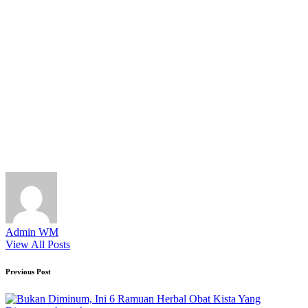
Admin WM
View All Posts
Post
Previous Post
navigation