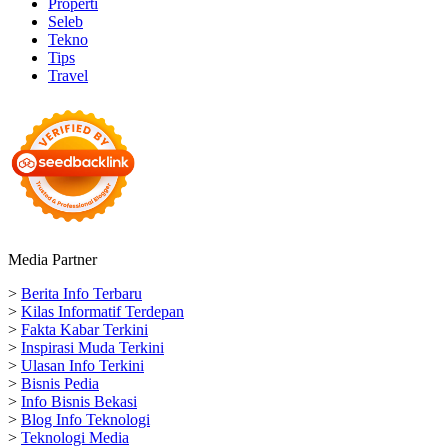
Properti
Seleb
Tekno
Tips
Travel
Media Partner
>
Berita Info Terbaru
>
Kilas Informatif Terdepan
>
Fakta Kabar Terkini
>
Inspirasi Muda Terkini
>
Ulasan Info Terkini
>
Bisnis Pedia
>
Info Bisnis Bekasi
>
Blog Info Teknologi
>
Teknologi Media