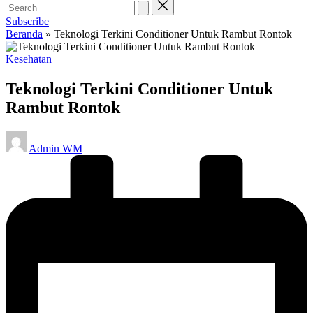
Subscribe
Beranda
»
Teknologi Terkini Conditioner Untuk Rambut Rontok
Posted
Kesehatan
in
Teknologi Terkini Conditioner Untuk
Rambut Rontok
Posted
Admin WM
by