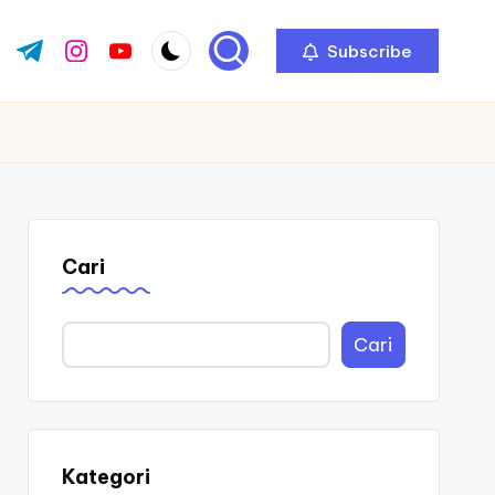
Subscribe
ok.com
tter.com
t.me
instagram.com
youtube.com
Cari
Cari
Kategori