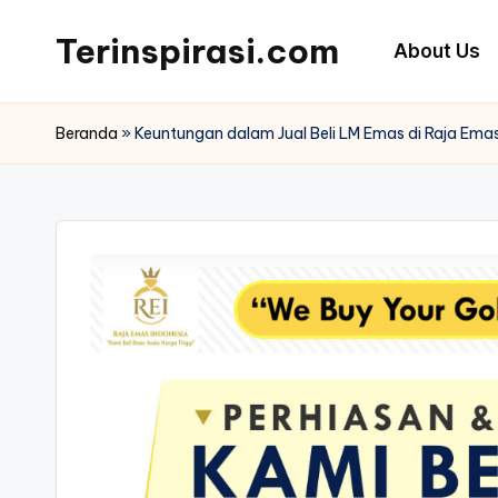
Terinspirasi.com
About Us
Skip
to
Inspirasi
content
Muda
Beranda
»
Keuntungan dalam Jual Beli LM Emas di Raja Ema
Terkini