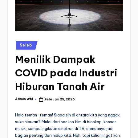
Posted
Seleb
in
Menilik Dampak
COVID pada Industri
Hiburan Tanah Air
Admin WM
Februari 25, 2026
Posted
by
Halo teman-teman! Siapa sih di antara kita yang nggak
suka hiburan? Mulai dari nonton film di bioskop, konser
musik, sampai ngikutin sinetron di TV, semuanya jadi
bagian penting dari hidup kita. Nah, tapi kalian ingat kan,