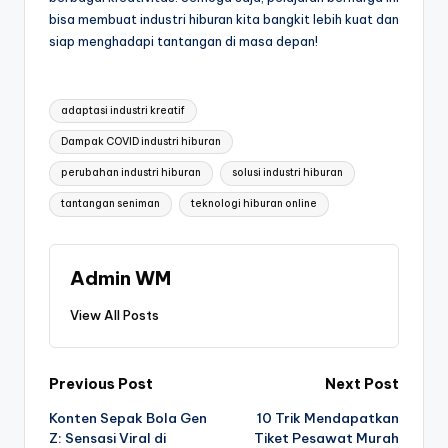
bisa membuat industri hiburan kita bangkit lebih kuat dan
siap menghadapi tantangan di masa depan!
Tags:
adaptasi industri kreatif
Dampak COVID industri hiburan
perubahan industri hiburan
solusi industri hiburan
tantangan seniman
teknologi hiburan online
Admin WM
View All Posts
Post
Previous Post
Next Post
Konten Sepak Bola Gen
10 Trik Mendapatkan
navigation
Z: Sensasi Viral di
Tiket Pesawat Murah