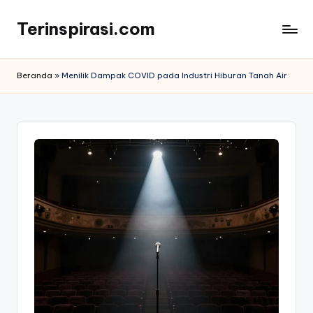
Terinspirasi.com
Skip
to
Inspirasi
content
Muda
Beranda
»
Menilik Dampak COVID pada Industri Hiburan Tanah Air
Terkini