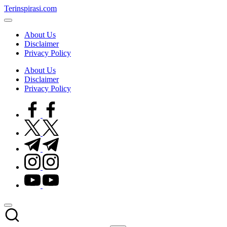
Skip
Terinspirasi.com
to
Inspirasi
content
Muda
About Us
Terkini
Disclaimer
Privacy Policy
About Us
Disclaimer
Privacy Policy
facebook.com
twitter.com
t.me
instagram.com
youtube.com