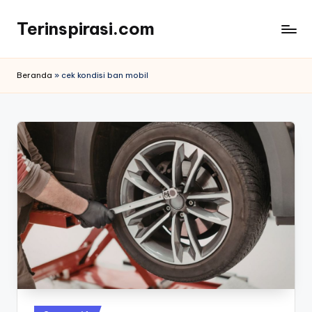
Terinspirasi.com
Skip
to
Inspirasi
content
Muda
Beranda
»
cek kondisi ban mobil
Terkini