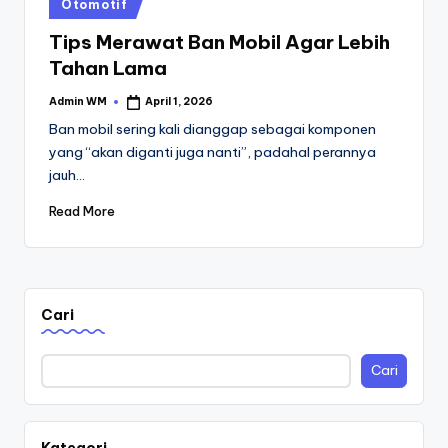
Posted
Otomotif
in
Tips Merawat Ban Mobil Agar Lebih
Tahan Lama
Admin WM
April 1, 2026
Posted
by
Ban mobil sering kali dianggap sebagai komponen
yang “akan diganti juga nanti”, padahal perannya
jauh…
Read More
Cari
Cari
Kategori