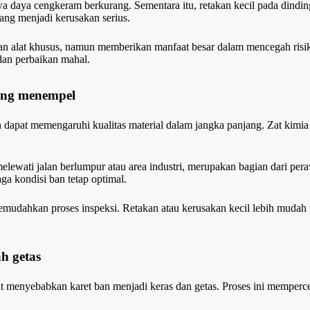
daya cengkeram berkurang. Sementara itu, retakan kecil pada dinding
bang menjadi kerusakan serius.
n alat khusus, namun memberikan manfaat besar dalam mencegah risiko.
dan perbaikan mahal.
yang menempel
dapat memengaruhi kualitas material dalam jangka panjang. Zat kimia t
elewati jalan berlumpur atau area industri, merupakan bagian dari pera
a kondisi ban tetap optimal.
mudahkan proses inspeksi. Retakan atau kerusakan kecil lebih mudah t
h getas
t menyebabkan karet ban menjadi keras dan getas. Proses ini memperce