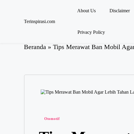
About Us
Disclaimer
Skip
Terinspirasi.com
to
Inspirasi
content
Privacy Policy
Muda
Terkini
Beranda
»
Tips Merawat Ban Mobil Aga
Posted
Otomotif
in