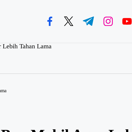
facebook.com
twitter.com
t.me
instagram.com
youtu
r Lebih Tahan Lama