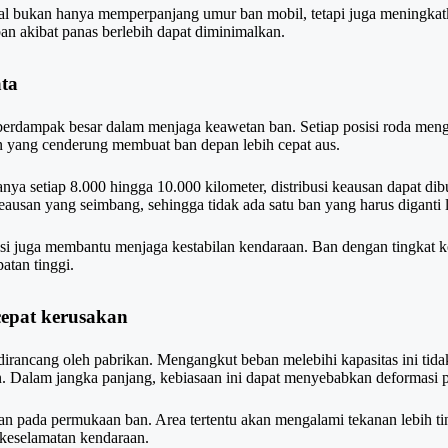
eal bukan hanya memperpanjang umur ban mobil, tetapi juga meningka
ban akibat panas berlebih dapat diminimalkan.
ta
berdampak besar dalam menjaga keawetan ban. Setiap posisi roda men
n yang cenderung membuat ban depan lebih cepat aus.
nya setiap 8.000 hingga 10.000 kilometer, distribusi keausan dapat dib
usan yang seimbang, sehingga tidak ada satu ban yang harus diganti le
asi juga membantu menjaga kestabilan kendaraan. Ban dengan tingkat
atan tinggi.
cepat kerusakan
irancang oleh pabrikan. Mengangkut beban melebihi kapasitas ini tida
an. Dalam jangka panjang, kebiasaan ini dapat menyebabkan deformasi 
an pada permukaan ban. Area tertentu akan mengalami tekanan lebih tin
 keselamatan kendaraan.