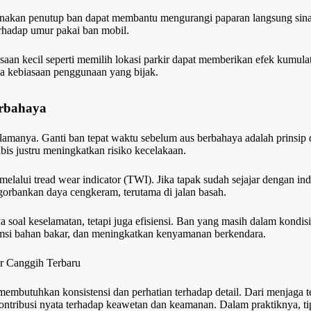
unakan penutup ban dapat membantu mengurangi paparan langsung
sin
rhadap umur pakai ban mobil.
aan kecil seperti memilih lokasi parkir dapat memberikan efek kumulat
uga kebiasaan penggunaan yang bijak.
erbahaya
lamanya. Ganti ban tepat waktu sebelum aus berbahaya adalah prinsip
is justru meningkatkan risiko kecelakaan.
melalui tread wear indicator (TWI). Jika tapak sudah sejajar dengan ind
ngorbankan daya cengkeram, terutama di jalan basah.
 soal keselamatan, tetapi juga efisiensi. Ban yang masih dalam kondi
msi bahan bakar, dan meningkatkan kenyamanan berkendara.
ur Canggih Terbaru
membutuhkan konsistensi dan perhatian terhadap detail. Dari menjaga 
kontribusi nyata terhadap keawetan dan keamanan. Dalam praktiknya, t