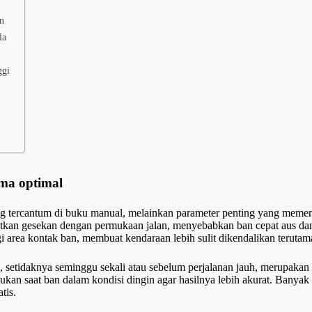
an
la
ggi
rma optimal
g tercantum di buku manual, melainkan parameter penting yang memen
atkan gesekan dengan permukaan jalan, menyebabkan ban cepat aus da
i area kontak ban, membuat kendaraan lebih sulit dikendalikan terutam
 setidaknya seminggu sekali atau sebelum perjalanan jauh, merupakan
akukan saat ban dalam kondisi dingin agar hasilnya lebih akurat. Ban
tis.