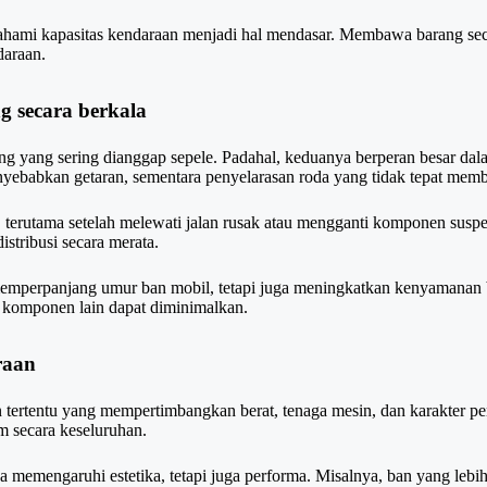
ami kapasitas kendaraan menjadi hal mendasar. Membawa barang secuk
daraan.
g secara berkala
ng yang sering dianggap sepele. Padahal, keduanya berperan besar dal
ebabkan getaran, sementara penyelarasan roda yang tidak tepat membu
 terutama setelah melewati jalan rusak atau mengganti komponen suspe
stribusi secara merata.
emperpanjang umur ban mobil, tetapi juga meningkatkan kenyamanan be
an komponen lain dapat diminimalkan.
raan
an tertentu yang mempertimbangkan berat, tenaga mesin, dan karakter 
m secara keseluruhan.
nya memengaruhi estetika, tetapi juga performa. Misalnya, ban yang lebi