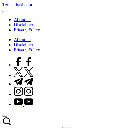
Skip
Terinspirasi.com
to
Inspirasi
content
Muda
About Us
Terkini
Disclaimer
Privacy Policy
About Us
Disclaimer
Privacy Policy
facebook.com
twitter.com
t.me
instagram.com
youtube.com