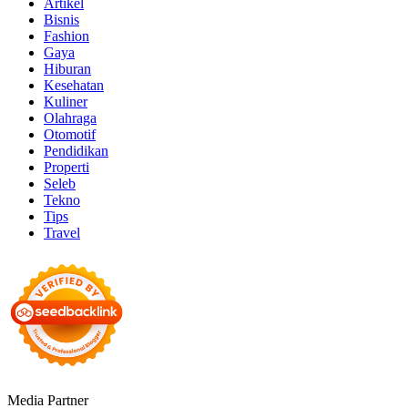
Artikel
Bisnis
Fashion
Gaya
Hiburan
Kesehatan
Kuliner
Olahraga
Otomotif
Pendidikan
Properti
Seleb
Tekno
Tips
Travel
Media Partner