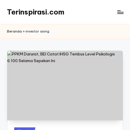
Terinspirasi.com
Skip
to
Inspirasi
content
Muda
Beranda
»
investor asing
Terkini