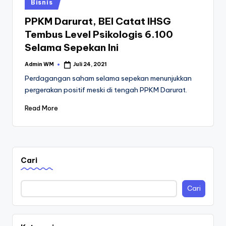
Posted
Bisnis
in
PPKM Darurat, BEI Catat IHSG
Tembus Level Psikologis 6.100
Selama Sepekan Ini
Admin WM
Juli 24, 2021
Posted
by
Perdagangan saham selama sepekan menunjukkan
pergerakan positif meski di tengah PPKM Darurat.
Read More
Cari
Cari