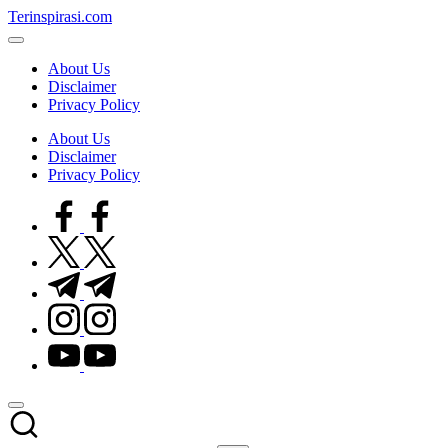
Skip
Terinspirasi.com
to
Inspirasi
content
Muda
About Us
Terkini
Disclaimer
Privacy Policy
About Us
Disclaimer
Privacy Policy
facebook.com
twitter.com
t.me
instagram.com
youtube.com