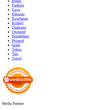
Bisnis
Fashion
Gaya
Hiburan
Kesehatan
Kuliner
Olahraga
Otomotif
Pendidikan
Properti
Seleb
Tekno
Tips
Travel
Media Partner