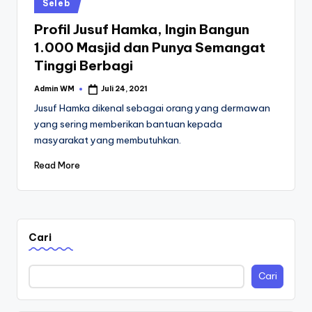
Posted
Seleb
in
Profil Jusuf Hamka, Ingin Bangun
1.000 Masjid dan Punya Semangat
Tinggi Berbagi
Admin WM
Juli 24, 2021
Posted
by
Jusuf Hamka dikenal sebagai orang yang dermawan
yang sering memberikan bantuan kepada
masyarakat yang membutuhkan.
Read More
Cari
Cari