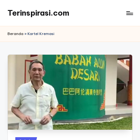
Terinspirasi.com
Skip
to
Inspirasi
content
Muda
Beranda
»
Kartel Kremasi
Terkini