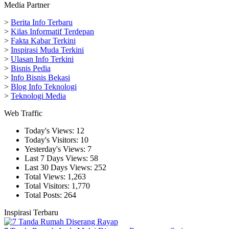
Media Partner
>
Berita Info Terbaru
>
Kilas Informatif Terdepan
>
Fakta Kabar Terkini
>
Inspirasi Muda Terkini
>
Ulasan Info Terkini
>
Bisnis Pedia
>
Info Bisnis Bekasi
>
Blog Info Teknologi
>
Teknologi Media
Web Traffic
Today's Views:
12
Today's Visitors:
10
Yesterday's Views:
7
Last 7 Days Views:
58
Last 30 Days Views:
252
Total Views:
1,263
Total Visitors:
1,770
Total Posts:
264
Inspirasi Terbaru