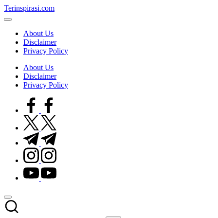
Skip
Terinspirasi.com
to
Inspirasi
content
Muda
About Us
Terkini
Disclaimer
Privacy Policy
About Us
Disclaimer
Privacy Policy
facebook.com
twitter.com
t.me
instagram.com
youtube.com