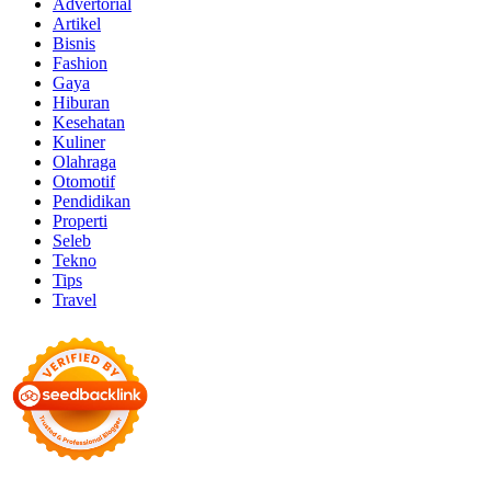
Advertorial
Artikel
Bisnis
Fashion
Gaya
Hiburan
Kesehatan
Kuliner
Olahraga
Otomotif
Pendidikan
Properti
Seleb
Tekno
Tips
Travel