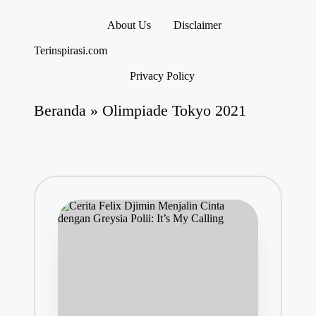
About Us
Disclaimer
Skip
Terinspirasi.com
to
Inspirasi
content
Privacy Policy
Muda
Terkini
Beranda
»
Olimpiade Tokyo 2021