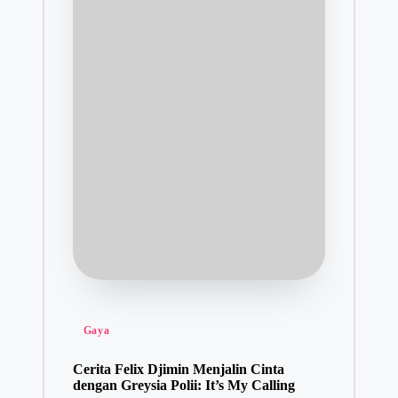
Posted
Gaya
in
Cerita Felix Djimin Menjalin Cinta
dengan Greysia Polii: It’s My Calling