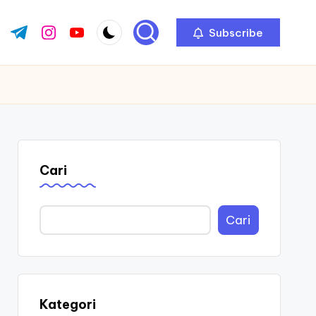
Subscribe
ok.com
tter.com
t.me
instagram.com
youtube.com
Cari
Cari
Kategori