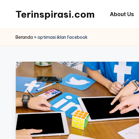
Terinspirasi.com
About Us
Skip
to
Inspirasi
content
Muda
Beranda
»
optimasi iklan facebook
Terkini