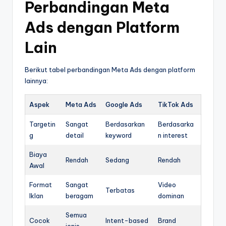
Perbandingan Meta
Ads dengan Platform
Lain
Berikut tabel perbandingan Meta Ads dengan platform
lainnya:
Aspek
Meta Ads
Google Ads
TikTok Ads
Targetin
Sangat
Berdasarkan
Berdasarka
g
detail
keyword
n interest
Biaya
Rendah
Sedang
Rendah
Awal
Format
Sangat
Video
Terbatas
Iklan
beragam
dominan
Semua
Cocok
Intent-based
Brand