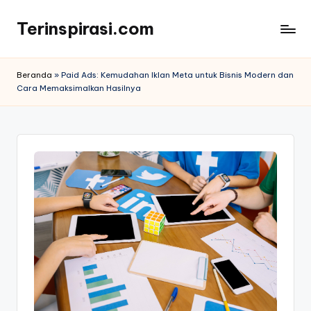
Terinspirasi.com
Skip
to
Inspirasi
content
Muda
Beranda
»
Paid Ads: Kemudahan Iklan Meta untuk Bisnis Modern dan
Terkini
Cara Memaksimalkan Hasilnya