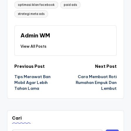
optimasi iklan facebook
paid ads
strategi meta ads
Admin WM
View All Posts
Post
Previous Post
Next Post
Tips Merawat Ban
Cara Membuat Roti
navigation
Mobil Agar Lebih
Rumahan Empuk Dan
Tahan Lama
Lembut
Cari