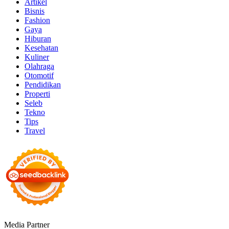
Artikel
Bisnis
Fashion
Gaya
Hiburan
Kesehatan
Kuliner
Olahraga
Otomotif
Pendidikan
Properti
Seleb
Tekno
Tips
Travel
Media Partner