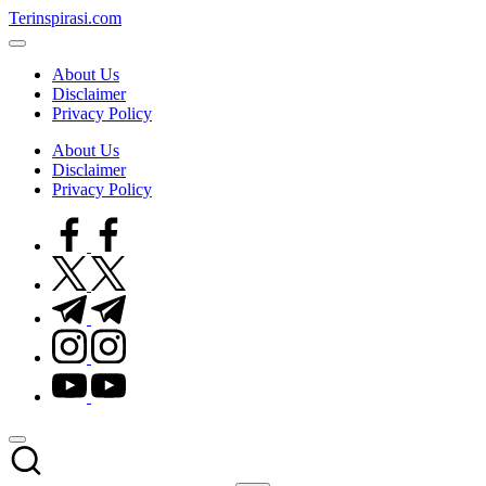
Skip
Terinspirasi.com
to
Inspirasi
content
Muda
About Us
Terkini
Disclaimer
Privacy Policy
About Us
Disclaimer
Privacy Policy
facebook.com
twitter.com
t.me
instagram.com
youtube.com