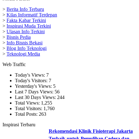
>
Berita Info Terbaru
>
Kilas Informatif Terdepan
>
Fakta Kabar Terkini
>
Inspirasi Muda Terkini
>
Ulasan Info Terkini
>
Bisnis Pedia
>
Info Bisnis Bekasi
>
Blog Info Teknologi
>
Teknologi Media
Web Traffic
Today's Views:
7
Today's Visitors:
7
Yesterday's Views:
5
Last 7 Days Views:
56
Last 30 Days Views:
244
Total Views:
1,255
Total Visitors:
1,760
Total Posts:
263
Inspirasi Terbaru
Rekomendasi Klinik Fisioterapi Jakarta
Terbaik untuk Pemulihan Cedera dan