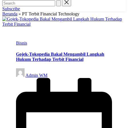
Subscribe
Beranda
»
PT Terbit Financial Technology
Posted
Bisnis
in
Gojek-Tokopedia Bakal Mengambil Langkah
Hukum Terhadap Terbit Financial
Posted
Admin WM
by