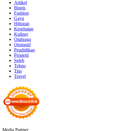
Artikel
Bisnis
Fashion
Gaya
Hiburan
Kesehatan
Kuliner
Olahraga
Otomotif
Pendidikan
Properti
Seleb
Tekno
Tips
Travel
Media Partner