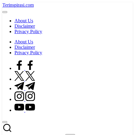
Skip
Terinspirasi.com
to
Inspirasi
content
Muda
About Us
Terkini
Disclaimer
Privacy Policy
About Us
Disclaimer
Privacy Policy
facebook.com
twitter.com
t.me
instagram.com
youtube.com