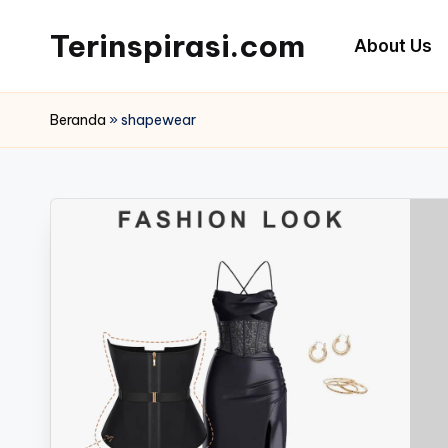
Terinspirasi.com
About Us
Skip
to
Inspirasi
content
Muda
Beranda
»
shapewear
Terkini