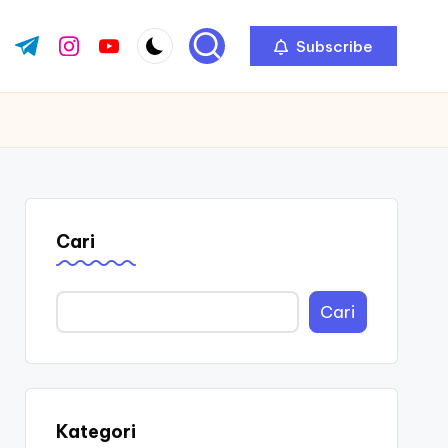
Subscribe
ok.com
tter.com
t.me
instagram.com
youtube.com
Cari
Cari
Kategori