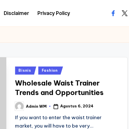
Disclaimer
Privacy Policy
facebo
twi
Posted
Bisnis
Fashion
in
Wholesale Waist Trainer
Trends and Opportunities
Agustus 6, 2024
Admin WM
Posted
by
If you want to enter the waist trainer
market, you will have to be very…