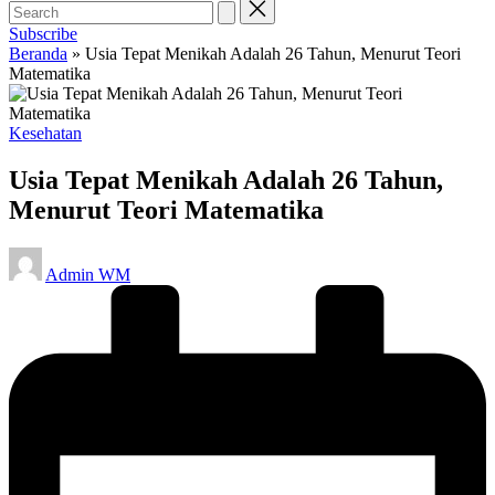
Subscribe
Beranda
»
Usia Tepat Menikah Adalah 26 Tahun, Menurut Teori
Matematika
Posted
Kesehatan
in
Usia Tepat Menikah Adalah 26 Tahun,
Menurut Teori Matematika
Posted
Admin WM
by