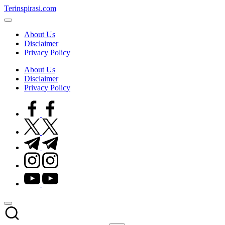
Skip
Terinspirasi.com
to
Inspirasi
content
Muda
About Us
Terkini
Disclaimer
Privacy Policy
About Us
Disclaimer
Privacy Policy
facebook.com
twitter.com
t.me
instagram.com
youtube.com