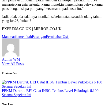
dan percaya diri dalam pekerjaan dan kehidupan pribadimu. Jika
menargetkan usia tertentu, kamu mungkin menemukan bahwa kamu
puas dengan siapa pun yang bersamamu pada usia itu.”
Jadi, tidak ada salahnya menikah sebelum atau sesudah ulang tahun
yang ke-26, bukan?
EXPRESS.CO.UK | MIRROR.CO.UK
Tags:
Matematika
menikah
Pasangan
Pernikahan
Usia
Admin WM
View All Posts
Post
Previous Post
navigation
PPKM Darurat, BEI Catat IHSG Tembus Level Psikologis 6.100
Selama Sepekan Ini
Next Post