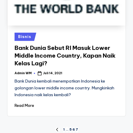
Posted
Bisnis
in
Bank Dunia Sebut RI Masuk Lower
Middle Income Country, Kapan Naik
Kelas Lagi?
Admin WM
Juli 14, 2021
Posted
by
Bank Dunia kembali menempatkan Indonesia ke
golongan lower middle income country. Mungkinkah
Indonesia naik kelas kembali?
Read More
Paginasi
1
…
5
6
7
PREVIOUS