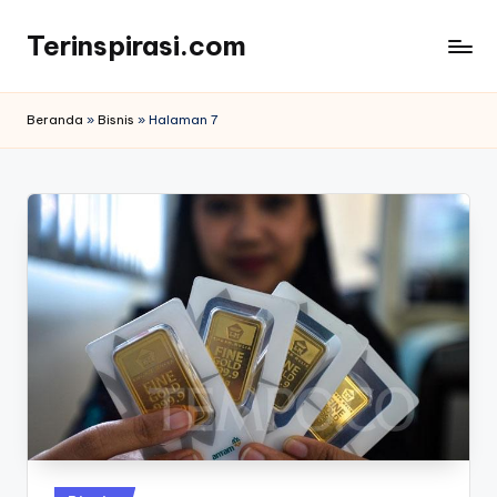
Terinspirasi.com
Skip
to
Inspirasi
content
Muda
Beranda
»
Bisnis
»
Halaman 7
Terkini