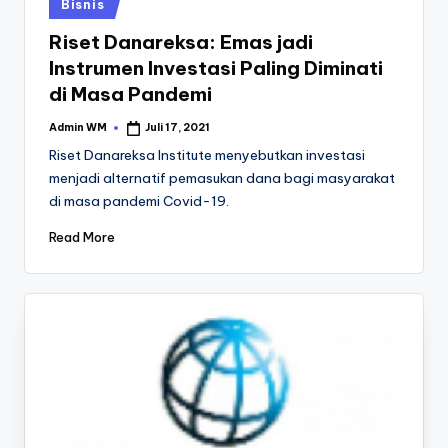
Posted
Bisnis
in
Riset Danareksa: Emas jadi
Instrumen Investasi Paling Diminati
di Masa Pandemi
Admin WM
Juli 17, 2021
Posted
by
Riset Danareksa Institute menyebutkan investasi
menjadi alternatif pemasukan dana bagi masyarakat
di masa pandemi Covid-19.
Read More